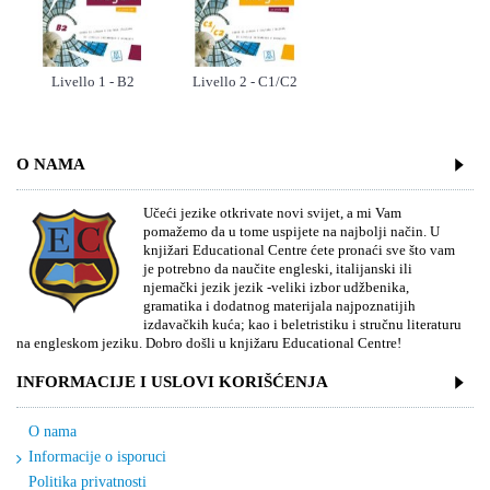
Livello 1 - B2
Livello 2 - C1/C2
O NAMA
Učeći jezike otkrivate novi svijet, a mi Vam
pomažemo da u tome uspijete na najbolji način. U
knjižari Educational Centre ćete pronaći sve što vam
je potrebno da naučite engleski, italijanski ili
njemački jezik jezik -veliki izbor udžbenika,
gramatika i dodatnog materijala najpoznatijih
izdavačkih kuća; kao i beletristiku i stručnu literaturu
na engleskom jeziku. Dobro došli u knjižaru Educational Centre!
INFORMACIJE I USLOVI KORIŠĆENJA
O nama
Informacije o isporuci
Politika privatnosti