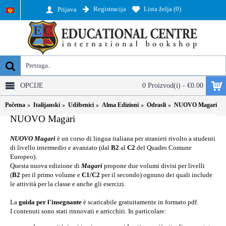
Registracija
Lista želja (
0
)
Prijava
OPCIJE
0 Proizvod(i) - €0.00
Početna
Italijanski
Udžbenici
Alma Edizioni
Odrasli
NUOVO Magari
NUOVO Magari
NUOVO Magari
è un corso di lingua italiana per stranieri rivolto a studenti
di livello intermedio e avanzato (dal
B2
al
C2
del Quadro Comune
Europeo).
Questa nuova edizione di
Magari
propone due volumi divisi per livelli
(
B2
per il primo volume e
C1/C2
per il secondo) ognuno dei quali include
le attività per la classe e anche gli esercizi.
La
guida per l'insegnante
è scaricabile gratuitamente in formato pdf.
I contenuti sono stati rinnovati e arricchiti. In particolare: