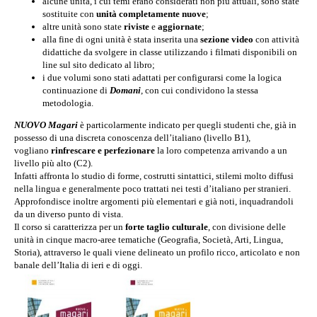
alcune unità, i cui temi erano considerati non più attuali, sono state
sostituite con
unità completamente nuove
;
altre unità sono state
riviste
e
aggiornate
;
alla fine di ogni unità è stata inserita una
sezione video
con attività
didattiche da svolgere in classe utilizzando i filmati disponibili on
line sul sito dedicato al libro;
i due volumi sono stati adattati per configurarsi come la logica
continuazione di
Domani
, con cui condividono la stessa
metodologia.
NUOVO Magari
è particolarmente indicato per quegli studenti che, già in
possesso di una discreta conoscenza dell’italiano (livello B1),
vogliano
rinfrescare
e perfezionare
la loro competenza arrivando a un
livello più alto (C2).
Infatti affronta lo studio di forme, costrutti sintattici, stilemi molto diffusi
nella lingua e generalmente poco trattati nei testi d’italiano per stranieri.
Approfondisce inoltre argomenti più elementari e già noti, inquadrandoli
da un diverso punto di vista.
Il corso si caratterizza per un
forte taglio culturale
, con divisione delle
unità in cinque macro-aree tematiche (Geografia, Società, Arti, Lingua,
Storia), attraverso le quali viene delineato un profilo ricco, articolato e non
banale dell’Italia di ieri e di oggi.