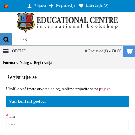
Registracija
Lista želja (
0
)
Prijava
OPCIJE
0 Proizvod(i) - €0.00
Početna
Nalog
Registracija
Registrujte se
Ukoliko već imate otvoren nalog, molimo prijavite se na
prijava
.
Vaši kontakt podaci
Ime