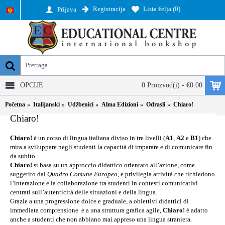
Registracija
Lista želja (
0
)
Prijava
OPCIJE
0 Proizvod(i) - €0.00
Početna
Italijanski
Udžbenici
Alma Edizioni
Odrasli
Chiaro!
Chiaro!
Chiaro!
è un corso di lingua italiana diviso in tre livelli (
A1
,
A2
e
B1
) che
mira a sviluppare negli studenti la capacità di imparare e di comunicare fin
da subito.
Chiaro!
si basa su un approccio didattico orientato all’azione, come
suggerito dal
Quadro Comune Europeo
, e privilegia attività che richiedono
l’interazione e la collaborazione tra studenti in contesti comunicativi
centrati sull’autenticità delle situazioni e della lingua.
Grazie a una progressione dolce e graduale, a obiettivi didattici di
immediata comprensione e a una struttura grafica agile,
Chiaro!
è adatto
anche a studenti che non abbiano mai appreso una lingua straniera.