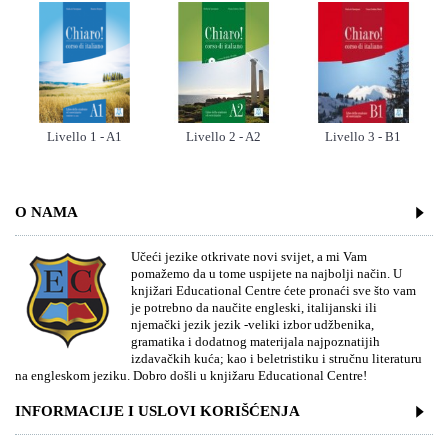
Livello 1 - A1
Livello 2 - A2
Livello 3 - B1
O NAMA
Učeći jezike otkrivate novi svijet, a mi Vam
pomažemo da u tome uspijete na najbolji način. U
knjižari Educational Centre ćete pronaći sve što vam
je potrebno da naučite engleski, italijanski ili
njemački jezik jezik -veliki izbor udžbenika,
gramatika i dodatnog materijala najpoznatijih
izdavačkih kuća; kao i beletristiku i stručnu literaturu
na engleskom jeziku. Dobro došli u knjižaru Educational Centre!
INFORMACIJE I USLOVI KORIŠĆENJA