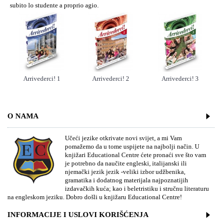
subito lo studente a proprio agio.
Arrivederci! 1
Arrivederci! 2
Arrivederci! 3
O NAMA
Učeći jezike otkrivate novi svijet, a mi Vam
pomažemo da u tome uspijete na najbolji način. U
knjižari Educational Centre ćete pronaći sve što vam
je potrebno da naučite engleski, italijanski ili
njemački jezik jezik -veliki izbor udžbenika,
gramatika i dodatnog materijala najpoznatijih
izdavačkih kuća; kao i beletristiku i stručnu literaturu
na engleskom jeziku. Dobro došli u knjižaru Educational Centre!
INFORMACIJE I USLOVI KORIŠĆENJA