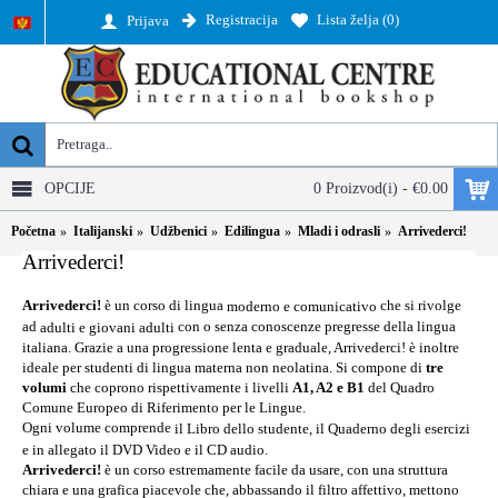
Registracija
Lista želja (
0
)
Prijava
OPCIJE
0 Proizvod(i) - €0.00
Početna
Italijanski
Udžbenici
Edilingua
Mladi i odrasli
Arrivederci!
Arrivederci!
Arrivederci!
è un corso di lingua
che si rivolge
moderno e comunicativo
ad
con o senza conoscenze pregresse della lingua
adulti e giovani adulti
italiana. Grazie a una progressione lenta e graduale, Arrivederci! è inoltre
ideale per studenti di lingua materna non neolatina. Si compone di
tre
volumi
che coprono rispettivamente i livelli
A1, A2 e B1
del Quadro
Comune Europeo di Riferimento per le Lingue.
Ogni volume comprende
il Libro dello studente, il Quaderno degli esercizi
e in allegato il DVD Video e il CD audio.
Arrivederci!
è un corso estremamente facile da usare, con una struttura
chiara e una grafica piacevole che, abbassando il filtro affettivo, mettono