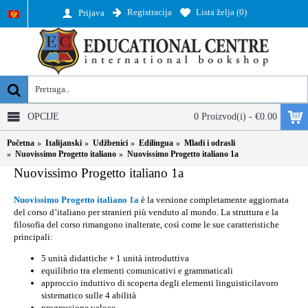
Registracija
Lista želja (
0
)
Prijava
OPCIJE
0 Proizvod(i) - €0.00
Početna
Italijanski
Udžbenici
Edilingua
Mladi i odrasli
Nuovissimo Progetto italiano
Nuovissimo Progetto italiano 1a
Nuovissimo Progetto italiano 1a
Nuovissimo Progetto italiano 1a
è la versione completamente aggiornata
del corso d’italiano per stranieri più venduto al mondo. La struttura e la
filosofia del corso rimangono inalterate, così come le sue caratteristiche
principali:
5 unità didattiche + 1 unità introduttiva
equilibrio tra elementi comunicativi e grammaticali
approccio induttivo di scoperta degli elementi linguisticilavoro
sistematico sulle 4 abilità
progressione veloce