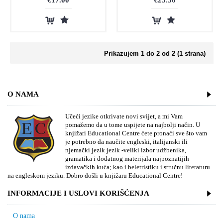
€17.00
€25.50
Prikazujem 1 do 2 od 2 (1 strana)
O NAMA
Učeći jezike otkrivate novi svijet, a mi Vam
pomažemo da u tome uspijete na najbolji način. U
knjižari Educational Centre ćete pronaći sve što vam
je potrebno da naučite engleski, italijanski ili
njemački jezik jezik -veliki izbor udžbenika,
gramatika i dodatnog materijala najpoznatijih
izdavačkih kuća; kao i beletristiku i stručnu literaturu
na engleskom jeziku. Dobro došli u knjižaru Educational Centre!
INFORMACIJE I USLOVI KORIŠĆENJA
O nama