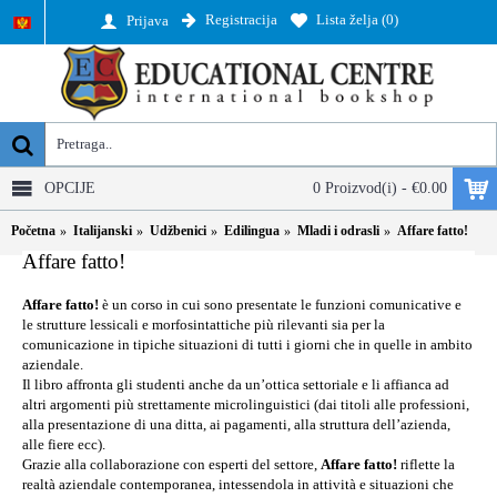
Registracija
Lista želja (
0
)
Prijava
OPCIJE
0 Proizvod(i) - €0.00
Početna
Italijanski
Udžbenici
Edilingua
Mladi i odrasli
Affare fatto!
Affare fatto!
Affare fatto!
è un corso in cui sono presentate le funzioni comunicative e
le strutture lessicali e morfosintattiche più rilevanti sia per la
comunicazione in tipiche situazioni di tutti i giorni che in quelle in ambito
aziendale.
Il libro affronta gli studenti anche da un’ottica settoriale e li affianca ad
altri argomenti più strettamente microlinguistici (dai titoli alle professioni,
alla presentazione di una ditta, ai pagamenti, alla struttura dell’azienda,
alle fiere ecc).
Grazie alla collaborazione con esperti del settore,
Affare fatto!
riflette la
realtà aziendale contemporanea, intessendola in attività e situazioni che