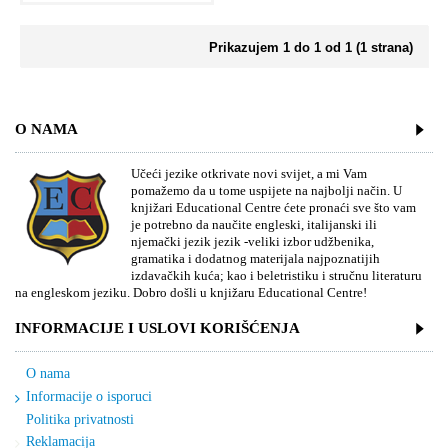
Prikazujem 1 do 1 od 1 (1 strana)
O NAMA
Učeći jezike otkrivate novi svijet, a mi Vam
pomažemo da u tome uspijete na najbolji način. U
knjižari Educational Centre ćete pronaći sve što vam
je potrebno da naučite engleski, italijanski ili
njemački jezik jezik -veliki izbor udžbenika,
gramatika i dodatnog materijala najpoznatijih
izdavačkih kuća; kao i beletristiku i stručnu literaturu
na engleskom jeziku. Dobro došli u knjižaru Educational Centre!
INFORMACIJE I USLOVI KORIŠĆENJA
O nama
Informacije o isporuci
Politika privatnosti
Reklamacija