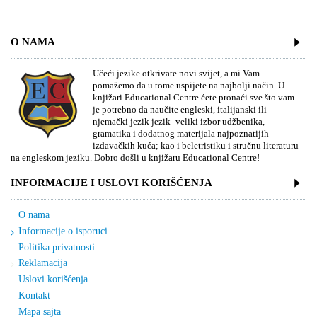
O NAMA
Učeći jezike otkrivate novi svijet, a mi Vam
pomažemo da u tome uspijete na najbolji način. U
knjižari Educational Centre ćete pronaći sve što vam
je potrebno da naučite engleski, italijanski ili
njemački jezik jezik -veliki izbor udžbenika,
gramatika i dodatnog materijala najpoznatijih
izdavačkih kuća; kao i beletristiku i stručnu literaturu
na engleskom jeziku. Dobro došli u knjižaru Educational Centre!
INFORMACIJE I USLOVI KORIŠĆENJA
O nama
Informacije o isporuci
Politika privatnosti
Reklamacija
Uslovi korišćenja
Kontakt
Mapa sajta