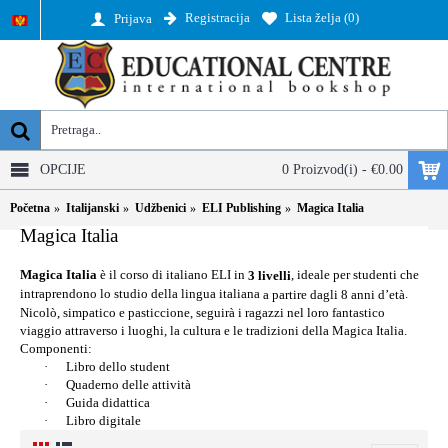
Registracija
Lista želja (
0
)
Prijava
OPCIJE
0 Proizvod(i) - €0.00
Početna
Italijanski
Udžbenici
ELI Publishing
Magica Italia
Magica Italia
Magica Italia
è il corso di italiano ELI in
, ideale per studenti che
3 livelli
intraprendono lo studio della lingua italiana
.
a partire dagli 8 anni d’età
Nicolò, simpatico e pasticcione, seguirà i ragazzi nel loro fantastico
viaggio attraverso i luoghi, la cultura e le tradizioni della Magica Italia.
Componenti:
·
Libro dello student
·
Quaderno delle attività
·
Guida didattica
·
Libro digitale