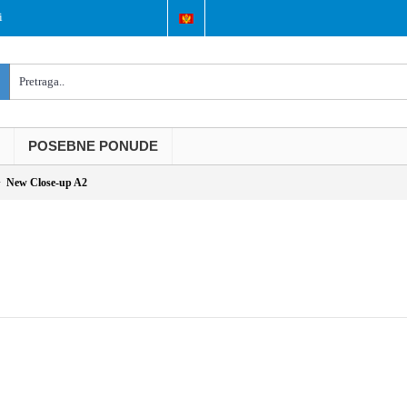
i
POSEBNE PONUDE
New Close-up A2