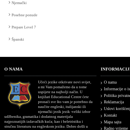
Njemački
Posebne ponude
Prepare Level 7
Španski
O NAMA
INFORMACIJ
Učeći jezike otkrivate novi svijet,
O nama
a mi Vam pomažemo da u tome
Informacije o i
uspijete na najbolji način. U
Politika privatn
knjižari Educational Centre ćete
pronaći sve što vam je potrebno da
Reklamacija
naučite engleski, italijanski ili
Uslovi korišćen
njemački jezik jezik -veliki izbor
Kontakt
udžbenika, gramatika i dodatnog materijala
najpoznatijih izdavačkih kuća; kao i beletristiku i
Mapa sajta
stručnu literaturu na engleskom jeziku. Dobro došli u
Radno vrijeme