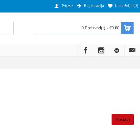
Registracija
Lista želja (
0
)
Prijava
0 Proizvod(i) - €0.00
Nastavi