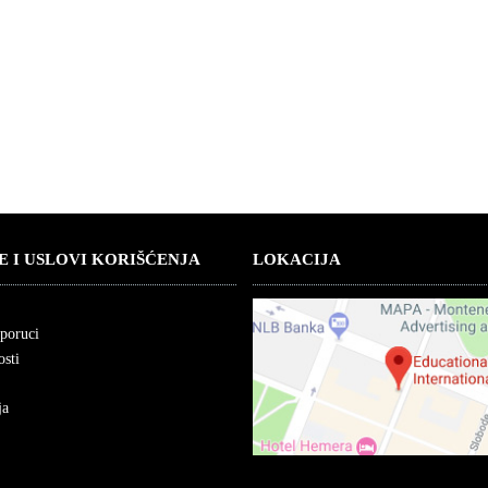
E I USLOVI KORIŠĆENJA
LOKACIJA
sporuci
osti
ja