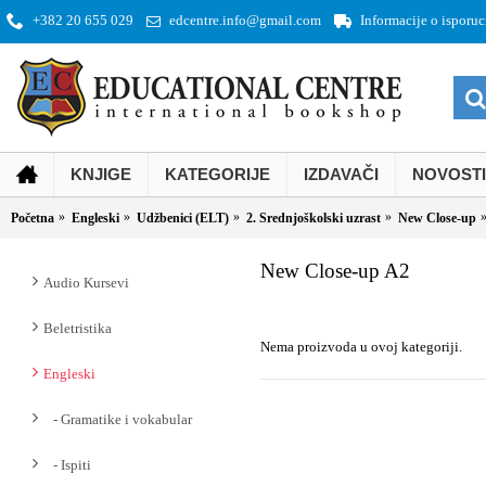
+382 20 655 029
Informacije o isporuc
edcentre.info@gmail.com
KNJIGE
KATEGORIJE
IZDAVAČI
NOVOSTI
Početna
Engleski
Udžbenici (ELT)
2. Srednjoškolski uzrast
New Close-up
New Close-up A2
Audio Kursevi
Beletristika
Nema proizvoda u ovoj kategoriji.
Engleski
- Gramatike i vokabular
- Ispiti