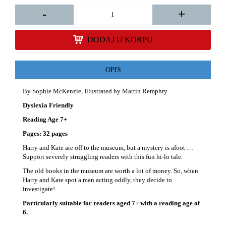
-
+
DODAJ U KORPU
OPIS
By Sophie McKenzie, Illustrated by Martin Remphry
Dyslexia Friendly
Reading Age 7+
Pages: 32 pages
Harry and Kate are off to the museum, but a mystery is afoot …
Support severely struggling readers with this fun hi-lo tale.
The old books in the museum are worth a lot of money. So, when
Harry and Kate spot a man acting oddly, they decide to
investigate!
Particularly suitable for readers aged 7+ with a reading age of
6.