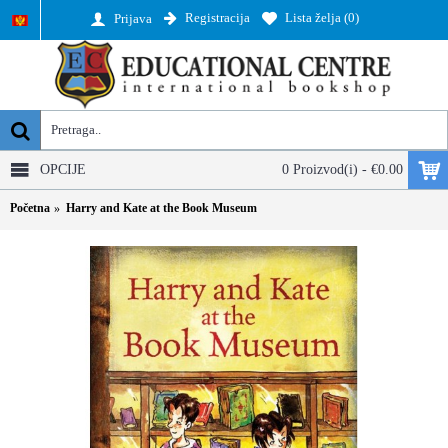
Registracija
Lista želja (
0
)
Prijava
OPCIJE
0 Proizvod(i) - €0.00
Početna
Harry and Kate at the Book Museum