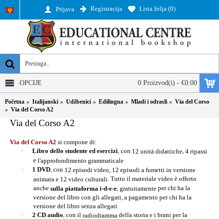
Registracija
Lista želja (
0
)
Prijava
OPCIJE
0 Proizvod(i) - €0.00
Početna
Italijanski
Udžbenici
Edilingua
Mladi i odrasli
Via del Corso
Via del Corso A2
Via del Corso A2
Via del Corso A2
si compone di:
·
Libro dello studente ed esercizi
, con
,
12 unità didattiche
4 ripassi
e
l'approfondimento grammaticale
·
1 DVD
, con
12 episodi video, 12 episodi a fumetti in versione
. Tutto il materiale video è offerto
animata e 12 video culturali
anche
,
per chi ha la
sulla piattaforma i-d-e-e
gratuitamente
versione del libro con gli allegati, a pagamento per chi ha la
versione del libro senza allegati
·
2 CD audio
, con il
della storia e i brani per la
radiodramma